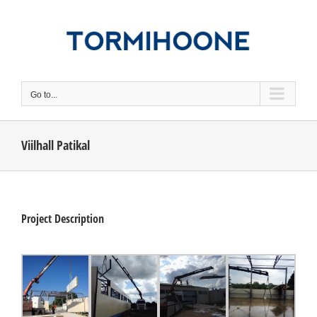
Skip
to
content
Go to...
Viilhall Patikal
Project Description