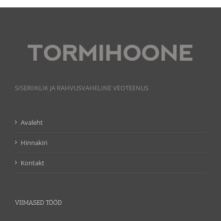
SISERIIKLIK JA RAHVUSVAHELINE VEOTEENUS
Avaleht
Hinnakiri
Kontakt
VIIMASED TÖÖD