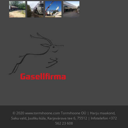
© 2020 www.tormihoone.com Tormihoone OÜ | Harju maakond,
Saku vald, Juuliku küla, Karjavärava tee 6, 75512 | Infotelefon +372
562 23 608