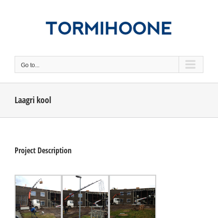
Skip
to
content
Go to...
Laagri kool
Project Description